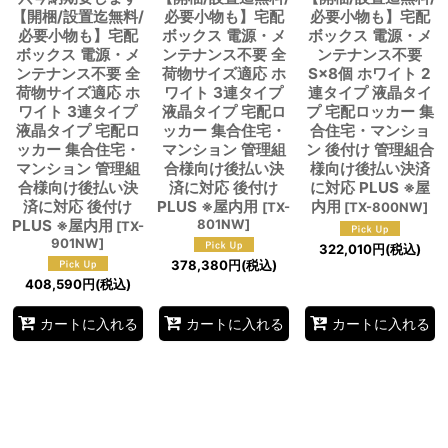
【開梱/設置迄無料/
必要小物も】宅配
必要小物も】宅配
必要小物も】宅配
ボックス 電源・メ
ボックス 電源・メ
ボックス 電源・メ
ンテナンス不要 全
ンテナンス不要
ンテナンス不要 全
荷物サイズ適応 ホ
S×8個 ホワイト 2
荷物サイズ適応 ホ
ワイト 3連タイプ
連タイプ 液晶タイ
ワイト 3連タイプ
液晶タイプ 宅配ロ
プ 宅配ロッカー 集
液晶タイプ 宅配ロ
ッカー 集合住宅・
合住宅・マンショ
ッカー 集合住宅・
マンション 管理組
ン 後付け 管理組合
マンション 管理組
合様向け後払い決
様向け後払い決済
合様向け後払い決
済に対応 後付け
に対応 PLUS ※屋
済に対応 後付け
PLUS ※屋内用
内用
[
TX-
[
TX-800NW
]
PLUS ※屋内用
801NW
]
[
TX-
901NW
]
322,010
円
(税込)
378,380
円
(税込)
408,590
円
(税込)
カートに入れる
カートに入れる
カートに入れる