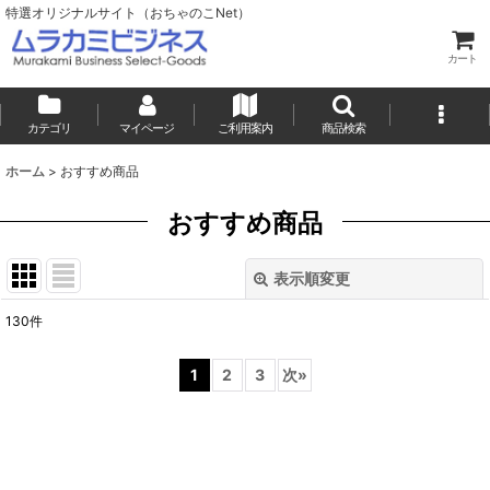
特選オリジナルサイト（おちゃのこNet）
カート
カテゴリ
マイページ
ご利用案内
商品検索
ホーム
>
おすすめ商品
おすすめ商品
表示順変更
閉じる
130
件
表示数
:
1
2
3
次
»
並び順
:
絞り込む