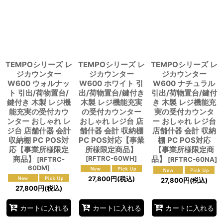
TEMPOシリーズ レ
TEMPOシリーズ レ
TEMPOシリーズ レ
ジカウンター
ジカウンター
ジカウンター
W600 ウォルナッ
W600 ホワイト 引
W600 ナチュラル
ト 引出/荷物置台/
出/荷物置台/鍵付き
引出/荷物置台/鍵付
鍵付き 木製 レジ機
木製 レジ機能充実
き 木製 レジ機能充
能充実の受付カウ
の受付カウンター
実の受付カウンタ
ンター おしゃれ レ
おしゃれ レジ台 店
ー おしゃれ レジ台
ジ台 店舗什器 会計
舗什器 会計 収納棚
店舗什器 会計 収納
収納棚 PC POS対
PC POS対応【事業
棚 PC POS対応
応【事業所様限定
所様限定商品】
【事業所様限定商
商品】
[
RFTRC-60WH
]
品】
[
RFTRC-
[
RFTRC-60NA
]
60DM
]
27,800
円
(税込)
27,800
円
(税込)
27,800
円
(税込)
カートに入れる
カートに入れる
カートに入れる