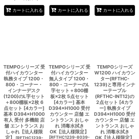
カートに入れる
カートに入れる
カートに入れる
TEMPOシリーズ 受
TEMPOシリーズ 受
TEMPOシリーズ
付ハイカウンター
付ハイカウンター
W1200 ハイカウン
執務タイプ 1200・
無人タイプ 1200・
ター(RFTHC-
800・コーナー・
800・コーナーのL
1239)と専用インナ
インナーデスク
字セット＋800棚
ーテーブル
(1200)のL字セット
板×2枚 5点セット
(RFTHC-INT12)の
＋800棚板×2枚 6
[4カラー] 基本
2点セット [4カラ
点セット [4カラー]
D394×H1000 受付
ー] 執務タイプ
基本 D394×H1000
カウンター 店舗 エ
D394×H1000 受付
有人 受付 多機能 店
ントランス おしゃ
カウンター 店舗 エ
舗 エントランス お
れ 消毒水拭き
ントランス おしゃ
しゃれ【法人様限
OK【法人様限定】
れ 消毒水拭き
定】
[
RFTHC1239-8039-
OK【法人様限定】
[
RFTHC1239-