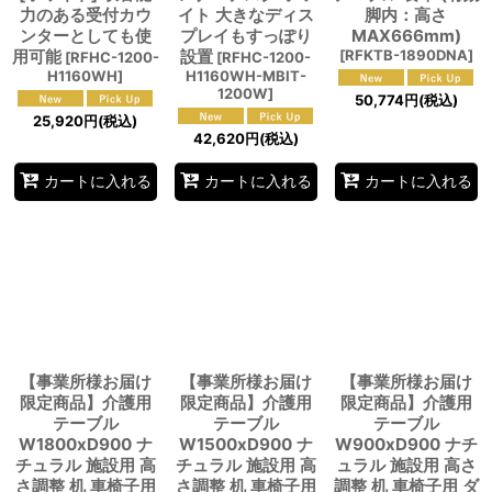
力のある受付カウ
イト 大きなディス
脚内：高さ
ンターとしても使
プレイもすっぽり
MAX666mm)
用可能
設置
[
RFKTB-1890DNA
]
[
RFHC-1200-
[
RFHC-1200-
H1160WH
]
H1160WH-MBIT-
1200W
]
50,774
円
(税込)
25,920
円
(税込)
42,620
円
(税込)
カートに入れる
カートに入れる
カートに入れる
【事業所様お届け
【事業所様お届け
【事業所様お届け
限定商品】介護用
限定商品】介護用
限定商品】介護用
テーブル
テーブル
テーブル
W1800xD900 ナ
W1500xD900 ナ
W900xD900 ナチ
チュラル 施設用 高
チュラル 施設用 高
ュラル 施設用 高さ
さ調整 机 車椅子用
さ調整 机 車椅子用
調整 机 車椅子用 ダ