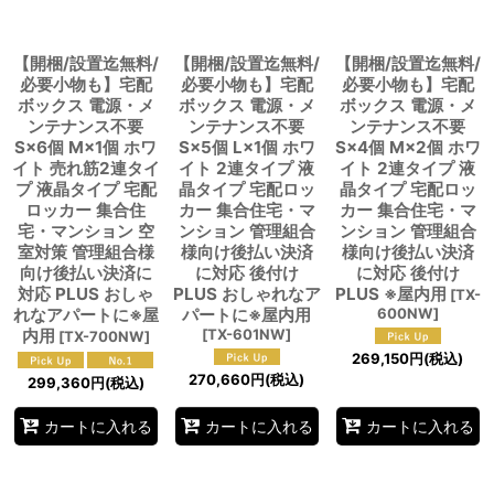
【開梱/設置迄無料/
【開梱/設置迄無料/
【開梱/設置迄無料/
必要小物も】宅配
必要小物も】宅配
必要小物も】宅配
ボックス 電源・メ
ボックス 電源・メ
ボックス 電源・メ
ンテナンス不要
ンテナンス不要
ンテナンス不要
S×6個 M×1個 ホワ
S×5個 L×1個 ホワ
S×4個 M×2個 ホワ
イト 売れ筋2連タイ
イト 2連タイプ 液
イト 2連タイプ 液
プ 液晶タイプ 宅配
晶タイプ 宅配ロッ
晶タイプ 宅配ロッ
ロッカー 集合住
カー 集合住宅・マ
カー 集合住宅・マ
宅・マンション 空
ンション 管理組合
ンション 管理組合
室対策 管理組合様
様向け後払い決済
様向け後払い決済
向け後払い決済に
に対応 後付け
に対応 後付け
対応 PLUS おしゃ
PLUS おしゃれなア
PLUS ※屋内用
[
TX-
れなアパートに※屋
パートに※屋内用
600NW
]
内用
[
TX-601NW
]
[
TX-700NW
]
269,150
円
(税込)
270,660
円
(税込)
299,360
円
(税込)
カートに入れる
カートに入れる
カートに入れる