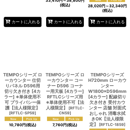
33,410
円
～38,800
円
(税込)
28,020
円
～32,340
円
(税込)
カートに入れる
カートに入れる
カートに入れる
TEMPOシリーズ ロ
TEMPOシリーズ ロ
TEMPOシリーズ
ーカウンター 仕切
ーカウンター コー
H720mm ローカウ
りパネル D596用
ナー D596 コーナ
ンター
切り欠き付き [4カ
ー用天板 [4カラー]
W1800×D596mm
ラー] ※単体使用不
RFTLCシリーズ用
[4カラー] 配線切り
可 プライバシー保
※単体使用不可【法
欠き付き 受付カウ
護【法人様限定】
人様限定】
ンター 店舗 対面式
[
RFTLC-
[
RFTLC-SP59
]
CN59
]
おしゃれ 消毒水拭
きOK【法人様限
定】
[
RFTLC-1859
]
10,780
円
(税込)
7,760
円
(税込)