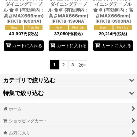
ダイニングテーブ
ダイニングテーブ
イニングテーブル
ル 食卓 (有効脚内：
ル 食卓 (有効脚内：
食卓 (有効脚内：高
高さMAX666mm)
高さMAX666mm)
さMAX666mm)
[
RFKTB-1890NA
]
[
RFKTB-1590NA
]
[
RFKTB-0990NA
]
43,907
円
(税込)
37,050
円
(税込)
29,214
円
(税込)
カートに入れる
カートに入れる
カートに入れる
1
2
3
次
»
カテゴリで絞り込む
特集で絞り込む
R.FハイカウンターＪシリーズ
ホーム
RFHCシリーズ
R.FローカウンターＪシリーズ
ショッピングカート
ホワイト
R.Fノルムシリーズ 受付カウンター
お気に入り
ナチュラル
R.Fテンポシリーズ 受付カウンター