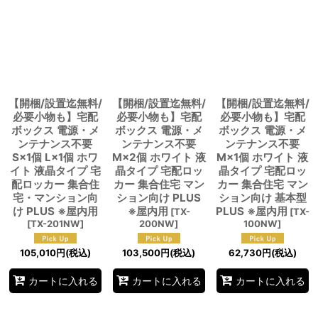
【開梱/設置迄無料/
【開梱/設置迄無料/
【開梱/設置迄無料/
必要小物も】宅配
必要小物も】宅配
必要小物も】宅配
ボックス 電源・メ
ボックス 電源・メ
ボックス 電源・メ
ンテナンス不要
ンテナンス不要
ンテナンス不要
S×1個 L×1個 ホワ
M×2個 ホワイト 液
M×1個 ホワイト 液
イト 液晶タイプ 宅
晶タイプ 宅配ロッ
晶タイプ 宅配ロッ
配ロッカー 集合住
カー 集合住宅 マン
カー 集合住宅 マン
宅・マンション向
ション向け PLUS
ション向け 基本型
け PLUS ※屋内用
※屋内用
PLUS ※屋内用
[
TX-
[
TX-
[
TX-201NW
]
200NW
]
100NW
]
105,010
円
(税込)
103,500
円
(税込)
62,730
円
(税込)
カートに入れる
カートに入れる
カートに入れる