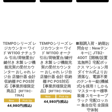
TEMPOシリーズ レ
TEMPOシリーズ レ
■順調入荷・納期お
ジカウンター ワイ
ジカウンター ワイ
問合せ：Newテン
ド W1100 ナチュラ
ド W1100 オーク
キーに JTB2-
ル 引出/荷物置台/
引出/荷物置台/鍵付
400T【開梱/設置
鍵付き 木製 レジ機
き 木製 レジ機能充
迄無料】宅配ボッ
能充実の受付カウ
実の受付カウンタ
クス マンション用
ンター おしゃれ レ
ー おしゃれ レジ台
ダイヤル式よりお
ジ台 店舗什器 会計
店舗什器 会計 収納
洒落な、電源不要
収納棚 PC POS対
棚 PC POS対応
のテンキー錠(機械
応【事業所様限定
【事業所様限定商
式)を採用！しかも
商品】
品】
マスターキー標準
[
RFTRC-
[
RFTRC-11OA
]
11NA
]
装備 スモーキーブ
ラック 宅配ロッカ
44,980
円
(税込)
ー 集合住宅 全国保
44,980
円
(税込)
守体制