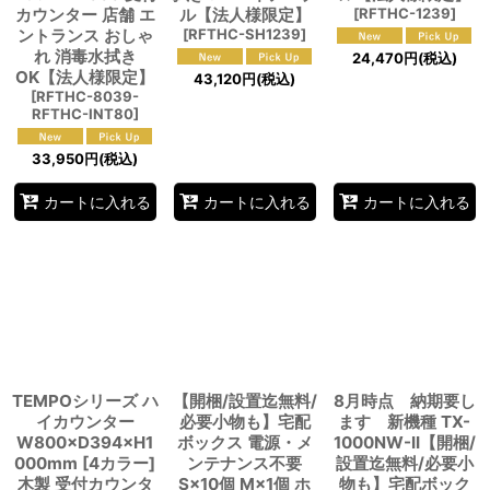
カウンター 店舗 エ
ル【法人様限定】
[
RFTHC-1239
]
ントランス おしゃ
[
RFTHC-SH1239
]
れ 消毒水拭き
24,470
円
(税込)
OK【法人様限定】
43,120
円
(税込)
[
RFTHC-8039-
RFTHC-INT80
]
33,950
円
(税込)
カートに入れる
カートに入れる
カートに入れる
TEMPOシリーズ ハ
【開梱/設置迄無料/
8月時点 納期要し
イカウンター
必要小物も】宅配
ます 新機種 TX-
W800×D394×H1
ボックス 電源・メ
1000NW-II【開梱/
000mm [4カラー]
ンテナンス不要
設置迄無料/必要小
木製 受付カウンタ
S×10個 M×1個 ホ
物も】宅配ボック