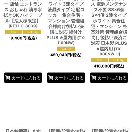
ー 店舗 エントラン
ワイト 3連タイプ
ス 電源メンテナン
ス おしゃれ 消毒水
液晶タイプ 宅配ロ
ス不要 SS×6個
拭きOK ハイテーブ
ッカー 集合住宅・
S×4個 2連タイプ
ル【法人様限定】
マンション 管理組
ホワイト 集合住
[
RFTHC-8039
]
合様向け後払い決
宅・マンション 空
済に対応 後付け
室対策 管理組合様
PLUS ※屋内用
向け後払い決済に
[
TX-
19,400
円
(税込)
1100NW
]
対応 日本製 PLUS
※屋内用
[
TX-
1000NW-II
]
459,940
円
(税込)
418,000
円
(税込)
カートに入れる
カートに入れる
カートに入れる
只今納期要します
【開梱/設置迄無料/
【開梱/設置迄無料/