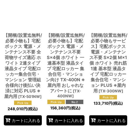
【開梱/設置迄無料/
【開梱/設置迄無料/
【開梱/設置迄無料/
必要小物も】宅配
必要小物も】宅配
必要小物もサービ
ボックス 電源・メ
ボックス 電源・メ
ス】宅配ボックス
ンテナンス不要 全
ンテナンス不要
電源・メンテナン
荷物サイズ適応 ホ
S×4個 ホワイト 一
ス不要 S×2個 M×1
ワイト 2連タイプ
連基本型 液晶タイ
個 ホワイト 売れ筋
液晶タイプ 宅配ロ
プ 宅配ロッカー 集
1連 基本型 液晶タ
ッカー集合住宅・
合住宅・マンショ
イプ 宅配ロッカー
マンション 管理組
ン向け TX-400N ※
集合住宅・マンシ
合様向け後払い決
屋内用 おしゃれな
ョン PLUS ※屋内
済に対応 PLUS ※
アパートに
用
[
TX-
[
TX-300NW
]
屋内用
400NW
]
[
TX-501NW
]
133,710
円
(税込)
156,360
円
(税込)
248,010
円
(税込)
カートに入れる
カートに入れる
カートに入れる