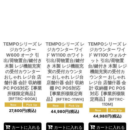
TEMPOシリーズ レ
TEMPOシリーズ レ
TEMPOシリーズ レ
ジカウンター
ジカウンター ワイ
ジカウンター ワイ
W600 オーク 引
ド W1100 ホワイト
ド W1100 ウォルナ
出/荷物置台/鍵付き
引出/荷物置台/鍵付
ット 引出/荷物置
木製 レジ機能充実
き 木製 レジ機能充
台/鍵付き 木製 レジ
の受付カウンター
実の受付カウンタ
機能充実の受付カ
おしゃれ レジ台 店
ー おしゃれ レジ台
ウンター おしゃれ
舗什器 会計 収納棚
店舗什器 会計 収納
レジ台 店舗什器 会
PC POS対応【事業
棚 PC POS対応
計 収納棚 PC POS
所様限定商品】
【事業所様限定商
対応【事業所様限
[
RFTRC-60OA
]
品】
定商品】
[
RFTRC-11WH
]
[
RFTRC-
11DM
]
27,800
円
(税込)
44,980
円
(税込)
44,980
円
(税込)
カートに入れる
カートに入れる
カートに入れる