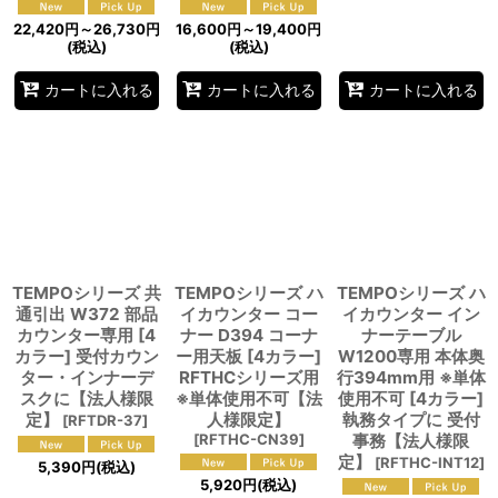
22,420
円
～26,730
円
16,600
円
～19,400
円
(税込)
(税込)
カートに入れる
カートに入れる
カートに入れる
TEMPOシリーズ 共
TEMPOシリーズ ハ
TEMPOシリーズ ハ
通引出 W372 部品
イカウンター コー
イカウンター イン
カウンター専用 [4
ナー D394 コーナ
ナーテーブル
カラー] 受付カウン
ー用天板 [4カラー]
W1200専用 本体奥
ター・インナーデ
RFTHCシリーズ用
行394mm用 ※単体
スクに【法人様限
※単体使用不可【法
使用不可 [4カラー]
定】
人様限定】
執務タイプに 受付
[
RFTDR-37
]
[
RFTHC-CN39
]
事務【法人様限
定】
[
RFTHC-INT12
]
5,390
円
(税込)
5,920
円
(税込)