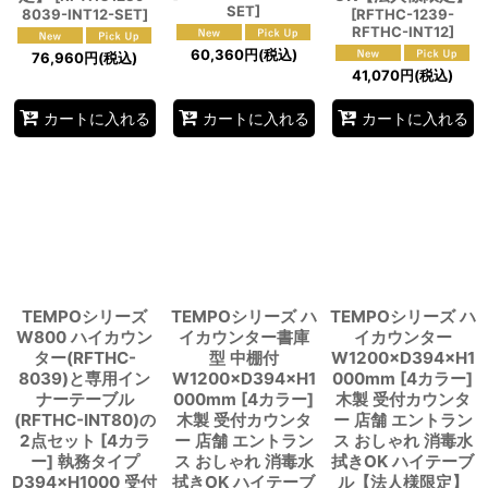
SET
]
8039-INT12-SET
]
[
RFTHC-1239-
RFTHC-INT12
]
60,360
円
(税込)
76,960
円
(税込)
41,070
円
(税込)
カートに入れる
カートに入れる
カートに入れる
TEMPOシリーズ
TEMPOシリーズ ハ
TEMPOシリーズ ハ
W800 ハイカウン
イカウンター書庫
イカウンター
ター(RFTHC-
型 中棚付
W1200×D394×H1
8039)と専用イン
W1200×D394×H1
000mm [4カラー]
ナーテーブル
000mm [4カラー]
木製 受付カウンタ
(RFTHC-INT80)の
木製 受付カウンタ
ー 店舗 エントラン
2点セット [4カラ
ー 店舗 エントラン
ス おしゃれ 消毒水
ー] 執務タイプ
ス おしゃれ 消毒水
拭きOK ハイテーブ
D394×H1000 受付
拭きOK ハイテーブ
ル【法人様限定】