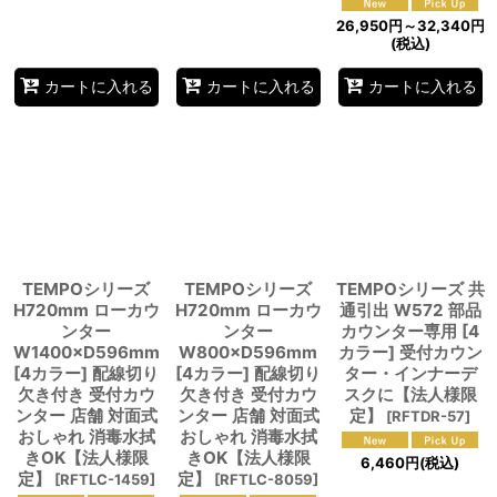
26,950
円
～32,340
円
(税込)
カートに入れる
カートに入れる
カートに入れる
TEMPOシリーズ
TEMPOシリーズ
TEMPOシリーズ 共
H720mm ローカウ
H720mm ローカウ
通引出 W572 部品
ンター
ンター
カウンター専用 [4
W1400×D596mm
W800×D596mm
カラー] 受付カウン
[4カラー] 配線切り
[4カラー] 配線切り
ター・インナーデ
欠き付き 受付カウ
欠き付き 受付カウ
スクに【法人様限
ンター 店舗 対面式
ンター 店舗 対面式
定】
[
RFTDR-57
]
おしゃれ 消毒水拭
おしゃれ 消毒水拭
きOK【法人様限
きOK【法人様限
6,460
円
(税込)
定】
定】
[
RFTLC-1459
]
[
RFTLC-8059
]