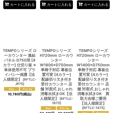
カートに入れる
カートに入れる
カートに入れる
TEMPOシリーズ ロ
TEMPOシリーズ
TEMPOシリーズ
ーカウンター 連結
H720mm ローカウ
H720mm ローカウ
パネル D750用 [4
ンター
ンター
カラー] 仕切り板 ※
W1800×D750mm
W1400×D750mm
単体使用不可 プラ
車椅子対応 幕板位
車椅子対応 幕板位
イバシー保護【法
置可変 [4カラー]
置可変 [4カラー]
人様限定】
配線切り欠き付き
配線切り欠き付き
[
RFTLC-
JP75
]
受付カウンター 店
受付カウンター 店
舗 対面式 おしゃれ
舗 対面式 おしゃれ
消毒水拭きOK【法
消毒水拭きOK 買
10,780
円
(税込)
人様限定】
取大吉様ご愛用
[
RFTLC-
1875
]
【法人様限定】
[
RFTLC-1475
]