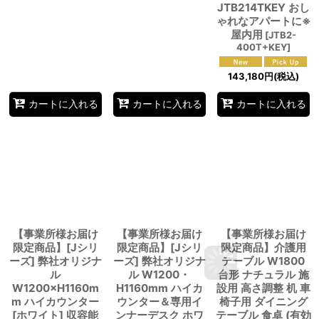
JTB214TKEY おし
ゃれなアパートに※
屋内用
[
JTB2-
400T+KEY
]
143,180
円
(税込)
カートに入れる
カートに入れる
カートに入れる
【事業所様お届け
【事業所様お届け
【事業所様お届け
限定商品】[Jシリ
限定商品】[Jシリ
限定商品】介護用
ーズ] 弊社オリジナ
ーズ] 弊社オリジナ
テーブル W1800
ル
ル W1200・
台形 ナチュラル 施
W1200×H1160m
H1160mm ハイカ
設用 高さ調整 机 車
m ハイカウンター
ウンター＆専用イ
椅子用 ダイニング
[ホワイト] 収容能
ンナーデスク ホワ
テーブル 食卓 (有効