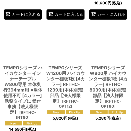
16,600
円
(税込)
カートに入れる
カートに入れる
カートに入れる
TEMPOシリーズ ハ
TEMPOシリーズ
TEMPOシリーズ
イカウンター イン
W1200用 ハイカウ
W800用 ハイカウ
ナーテーブル
ンター棚板1枚 [4カ
ンター棚板1枚 [4カ
W800専用 本体奥
ラー] RFTHC-
ラー] RFTHC-
行394mm用 ※単体
1239用(本体別売)
8039用(本体別売)
使用不可 [4カラー]
部品【法人様限
部品【法人様限
執務タイプに 受付
定】
定】
[
RFTHC-
[
RFTHC-
事務【法人様限
OPT12
]
OPT80
]
定】
[
RFTHC-
INT80
]
5,820
円
(税込)
5,280
円
(税込)
14,550
円
(税込)