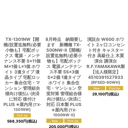
TX-1301NW【開
8月時点 納期要し
演説台 W600 ホワ
梱/設置迄無料/必要
ます 新機種 TX-
イト 2ヶ口コンセン
小物も】宅配ボッ
500NW-II【開梱/
ト付き キャスター
クス 電源・メンテ
設置迄無料/必要小
付き 高級仕上 木質
ナンス不要 S×11個
物も】宅配ボック
演台 講演台
M×1個 L×1個 ホワ
ス 電源メンテナン
R.F.YAMAKAWA製
イト 3連タイプ 液
ス不要 SS×3個
【法人様限定】
晶タイプ 宅配ロッ
S×2個 1連タイプ
4510391527933
カー 集合住宅・マ
ホワイト 集合住
[
RFSED-60WH
]
ンション 管理組合
宅・マンション 空
様向け後払い決済
室対策 管理組合様
29,100
円
(税込)
に対応 後付け
向け後払い決済に
PLUS ※屋内用
対応 日本製 PLUS
[
TX-
1301NW
]
※屋内用
[
TX-
1000NW-II
]
568,350
円
(税込)
205,000
円
(税込)