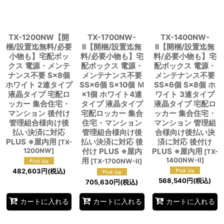
TX-1200NW【開
TX-1700NW-
TX-1400NW-
梱/設置迄無料/必要
II【開梱/設置迄無
II【開梱/設置迄無
小物も】宅配ボッ
料/必要小物も】宅
料/必要小物も】宅
クス 電源・メンテ
配ボックス 電源・
配ボックス 電源・
ナンス不要 S×8個
メンテナンス不要
メンテナンス不要
ホワイト 2連タイプ
SS×6個 S×10個 Ｍ
SS×6個 S×8個 ホ
液晶タイプ 宅配ロ
×1個 ホワイト4連
ワイト 3連タイプ
ッカー 集合住宅・
タイプ 液晶タイプ
液晶タイプ 宅配ロ
マンション 後付け
宅配ロッカー 集合
ッカー 集合住宅・
管理組合様向け後
住宅・マンション
マンション 管理組
払い決済に対応
管理組合様向け後
合様向け後払い決
PLUS ※屋内用
払い決済に対応 後
済に対応 後付け
[
TX-
1200NW
]
付け PLUS ※屋内
PLUS ※屋内用
[
TX-
用
1400NW-II
]
[
TX-1700NW-II
]
482,603
円
(税込)
568,540
円
(税込)
705,630
円
(税込)
カートに入れる
カートに入れる
カートに入れる