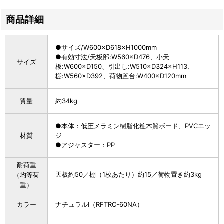
商品詳細
●サイズ/W600×D618×H1000mm
●有効寸法/天板部:W560×D476、小天
サイズ
板:W600×D150、引出し:W510×D324×H113、
棚:W560×D392、荷物置台:W400×D120mm
質量
約34kg
●本体：低圧メラミン樹脂化粧木質ボード、PVCエッ
材質
ジ
●アジャスター：PP
耐荷重
天板約50／棚（1枚あたり）約15／荷物置き約3kg
（均等荷
重）
カラー
ナチュラルI（RFTRC-60NA）