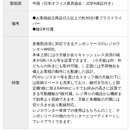
製造国
中国（日本オフィス家具協会：JOIFA保証付き）
●お客様組立商品(2人以上で約30分)要プラスドライ
備考
バー
●鍵2本付属
多種類決済に対応できるテンポシリーズのレジカウ
ンターW600。
本体上部には小天板がありキャッシュレス決済の端
末やQRパネル等を設置できます。（小天板は内・外
どちらの向きにも取付可能。）正面には手荷物台を
備えお客様の動作にも配慮した設計。
PCやレジスター等を置けるスタッフ側の天板の下に
特徴
は収納スペースも充実しており、鍵付き引出しと固
定棚1枚に加え64mmピッチでお好みの高さに設置で
きる可動棚板が1枚付属。レジ周りの備品から機材ま
で効率よく収納できます。天板と各棚板の片隅には
切り欠きがあり配線対応。
レジカウンター単体での使用はもちろんのこと、テ
ンポシリーズの他のカウンターとコーディネートし
てレイアウトできます。