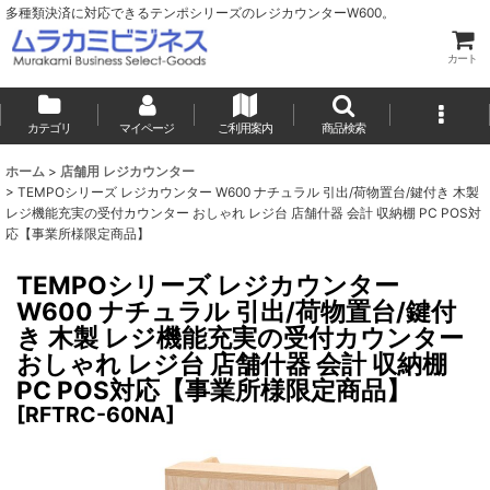
多種類決済に対応できるテンポシリーズのレジカウンターW600。
カート
カテゴリ
マイページ
ご利用案内
商品検索
ホーム
>
店舗用 レジカウンター
>
TEMPOシリーズ レジカウンター W600 ナチュラル 引出/荷物置台/鍵付き 木製
レジ機能充実の受付カウンター おしゃれ レジ台 店舗什器 会計 収納棚 PC POS対
応【事業所様限定商品】
TEMPOシリーズ レジカウンター
W600 ナチュラル 引出/荷物置台/鍵付
き 木製 レジ機能充実の受付カウンター
おしゃれ レジ台 店舗什器 会計 収納棚
PC POS対応【事業所様限定商品】
[
RFTRC-60NA
]