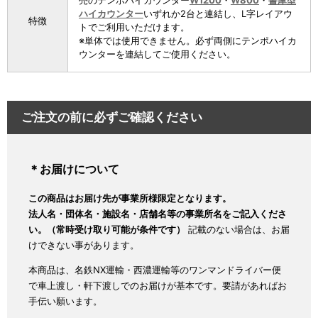
売のテンポハイカウンター
W1200
・
W800
・
書庫型
ハイカウンター
いずれか2台と連結し、L字レイアウ
特徴
トでご利用いただけます。
※単体では使用できません。必ず両側にテンポハイカ
ウンターを連結してご使用ください。
ご注文の前に必ずご確認ください
＊お届けについて
この商品はお届け先が事業所様限定となります。
法人名・団体名・施設名・店舗名等の事業所名をご記入くださ
い。（常時受け取り可能が条件です）
記載のない場合は、お届
けできない事があります。
本商品は、名鉄NX運輸・西濃運輸等のワンマンドライバー便
で車上渡し・軒下渡しでのお届けが基本です。要請があればお
手伝い願います。