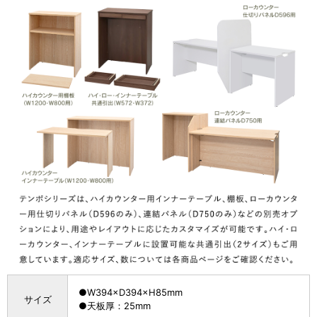
●W394×D394×H85mm
サイズ
●天板厚：25mm