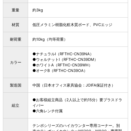
重量
約3kg
材質
低圧メラミン樹脂化粧木質ボード、PVCエッジ
耐荷重
約10kg（均等荷重）
●ナチュラルI（RFTHC-CN39NA）
●ウォルナットI（RFTHC-CN39DM）
カラー
●ホワイトA（RFTHC-CN39WH）
●オークB（RFTHC-CN39OA）
製造国
中国（日本オフィス家具協会：JOIFA保証付き）
●お客様組立商品（2人以上で約15分）要プラスドラ
組立
イバー
●六角レンチ付属
テンポシリーズのハイカウンター専用コーナー。別