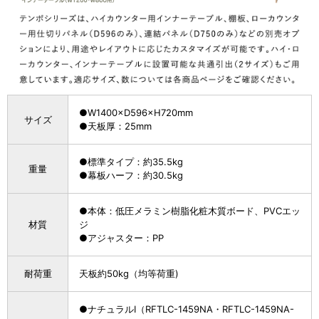
●W1400×D596×H720mm
サイズ
●天板厚：25mm
●標準タイプ：約35.5kg
重量
●幕板ハーフ：約30.5kg
●本体：低圧メラミン樹脂化粧木質ボード、PVCエッ
材質
ジ
●アジャスター：PP
耐荷重
天板約50kg（均等荷重)
●ナチュラルI（RFTLC-1459NA・RFTLC-1459NA-