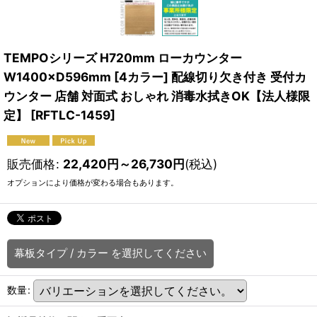
TEMPOシリーズ H720mm ローカウンター
W1400×D596mm [4カラー] 配線切り欠き付き 受付カ
ウンター 店舗 対面式 おしゃれ 消毒水拭きOK【法人様限
定】
[
RFTLC-1459
]
販売価格
:
22,420
円
～26,730
円
(税込)
オプションにより価格が変わる場合もあります。
幕板タイプ
/
カラー
を選択してください
数量
: