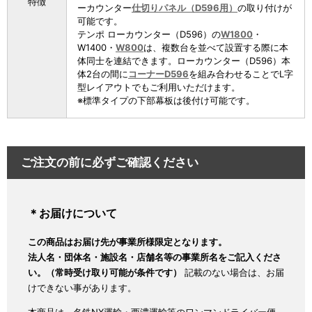
特徴
ーカウンター
仕切りパネル（D596用）
の取り付けが
可能です。
テンポ ローカウンター（D596）の
W1800
・
W1400・
W800
は、複数台を並べて設置する際に本
体同士を連結できます。ローカウンター（D596）本
体2台の間に
コーナーD596
を組み合わせることでL字
型レイアウトでもご利用いただけます。
※標準タイプの下部幕板は後付け可能です。
ご注文の前に必ずご確認ください
＊お届けについて
この商品はお届け先が事業所様限定となります。
法人名・団体名・施設名・店舗名等の事業所名をご記入くださ
い。（常時受け取り可能が条件です）
記載のない場合は、お届
けできない事があります。