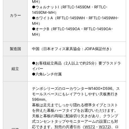
MH）
●ウォルナットI（RFTLC-1459DM・RFTLC-
1459DM-MH）
カラー
●ホワイトA（RFTLC-1459WH・RFTLC-1459WH-
MH）
●オークB（RFTLC-1459OA・RFTLC-1459OA-
MH）
製造国
中国（日本オフィス家具協会：JOIFA保証付き）
●お客様組立商品（2人以上で約25分）要プラスドラ
組立
イバー
●六角レンチ付属
テンポシリーズのローカウンターW1400×D596。ス
モールスペースにもレイアウトしやすい天板奥行き
596mm。
幕板は足元までしっかり隠れる標準タイプとコスト
を抑えた幕板ハーフタイプをお選びいただけます。
天板と幕板の両端に配線切り欠きがあり、クランプ
式コンセントタップやモニターアームの設置にも対
応できます。別売の共通引出（
W572
・
W372
)、ロ