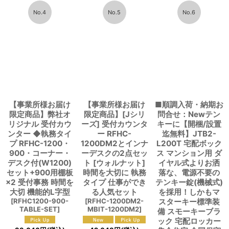
No.4
No.5
No.6
【事業所様お届け
【事業所様お届け
■順調入荷・納期お
限定商品】弊社オ
限定商品】[Jシリ
問合せ：Newテン
リジナル 受付カウ
ーズ] 受付カウンタ
キーに【開梱/設置
ンター ◆執務タイ
ー RFHC-
迄無料】JTB2-
プ RFHC-1200・
1200DM2とインナ
L200T 宅配ボック
900・コーナー・
ーデスクの2点セッ
ス マンション用 ダ
デスク付(W1200)
ト [ウォルナット]
イヤル式よりお洒
セット+900用棚板
時間を大切に 執務
落な、電源不要の
×2 受付事務 時間を
タイプ 仕事ができ
テンキー錠(機械式)
大切 機能的L字型
る人気セット
を採用！しかもマ
[
RFHC1200-900-
[
RFHC-1200DM2-
スターキー標準装
TABLE-SET
]
MBIT-1200DM2
]
備 スモーキーブラ
ック 宅配ロッカー