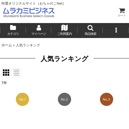
特選オリジナルサイト（おちゃのこNet）
カート
カテゴリ
マイページ
ご利用案内
商品検索
ホーム
>
人気ランキング
人気ランキング
7
件
No.1
No.2
No.3