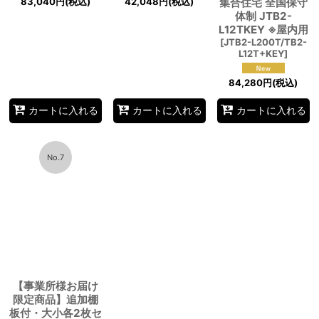
83,040
円
(税込)
42,048
円
(税込)
集合住宅 全国保守
体制 JTB2-
L12TKEY ※屋内用
[
JTB2-L200T/TB2-
L12T+KEY
]
84,280
円
(税込)
カートに入れる
カートに入れる
カートに入れる
No.7
【事業所様お届け
限定商品】追加棚
板付・大小各2枚セ