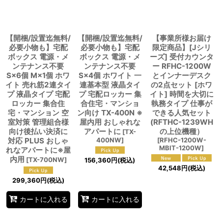
【開梱/設置迄無料/
【開梱/設置迄無料/
【事業所様お届け
必要小物も】宅配
必要小物も】宅配
限定商品】[Jシリ
ボックス 電源・メ
ボックス 電源・メ
ーズ] 受付カウンタ
ンテナンス不要
ンテナンス不要
ー RFHC-1200W
S×6個 M×1個 ホワ
S×4個 ホワイト 一
とインナーデスク
イト 売れ筋2連タイ
連基本型 液晶タイ
の2点セット [ホワ
プ 液晶タイプ 宅配
プ 宅配ロッカー 集
イト] 時間を大切に
ロッカー 集合住
合住宅・マンショ
執務タイプ 仕事が
宅・マンション 空
ン向け TX-400N ※
できる人気セット
室対策 管理組合様
屋内用 おしゃれな
(RFTHC-1239WH
向け後払い決済に
アパートに
の上位機種）
[
TX-
対応 PLUS おしゃ
400NW
]
[
RFHC-1200W-
MBIT-1200W
]
れなアパートに※屋
内用
[
TX-700NW
]
156,360
円
(税込)
42,548
円
(税込)
299,360
円
(税込)
カートに入れる
カートに入れる