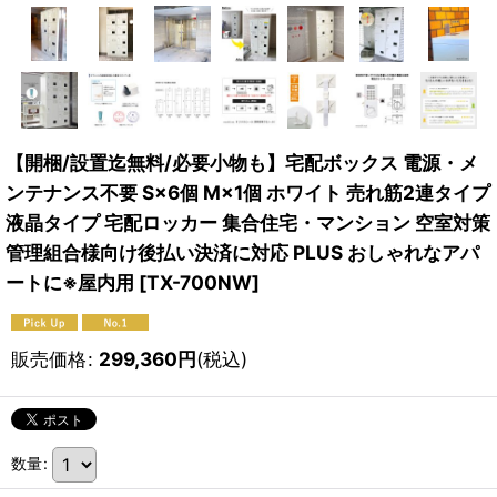
【開梱/設置迄無料/必要小物も】宅配ボックス 電源・メ
ンテナンス不要 S×6個 M×1個 ホワイト 売れ筋2連タイプ
液晶タイプ 宅配ロッカー 集合住宅・マンション 空室対策
管理組合様向け後払い決済に対応 PLUS おしゃれなアパ
ートに※屋内用
[
TX-700NW
]
販売価格
:
299,360
円
(税込)
数量
: