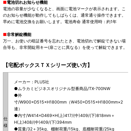
■
電池切れお知らせ機能
電池の容量が少なくなると、画面に電池マークが表示されます。こ
のお知らせ機能が動作してもしばらくは、通常通り操作できます。
早めに電池交換をお願いします。電池寿命 通常使用時：約1年
■
非常解錠機能
万一、お使いの暗証番号を忘れたとき、電池切れで解錠できない場
合等も、非常開錠用キー(扉ごとに異なる）を使って解錠できます。
【宅配ボックスＴＸシリーズ使い方】
メーカー：PLUS社
●ムラカミビジネスオリジナル型番商品/TX-700NW
●外
寸/W900×D515×H1800mm（W450×D515×H1800mm×2
連）
●内寸/W414×D469×H(上)417/(中)409/(下)818mm＋
仕
H(上)408/(中)409/(下)394mm
様
●質量/32＋35kg、棚耐荷重/15kg、底棚耐荷重/25kg