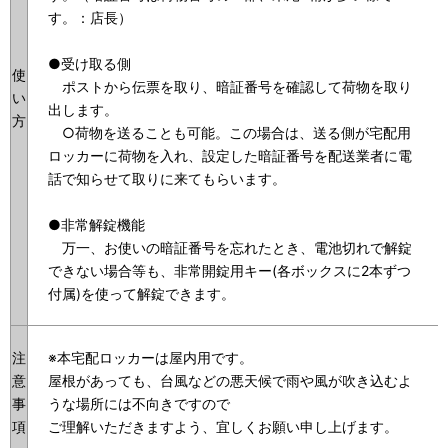
す。：店長）
●受け取る側
使
ポストから伝票を取り、暗証番号を確認して荷物を取り
い
出します。
方
○荷物を送ることも可能。この場合は、送る側が宅配用
ロッカーに荷物を入れ、設定した暗証番号を配送業者に電
話で知らせて取りに来てもらいます。
●非常解錠機能
万一、お使いの暗証番号を忘れたとき、電池切れで解錠
できない場合等も、非常開錠用キー(各ボックスに2本ずつ
付属)を使って解錠できます。
注
※本宅配ロッカーは屋内用です。
意
屋根があっても、台風などの悪天候で雨や風が吹き込むよ
事
うな場所には不向きですので
項
ご理解いただきますよう、宜しくお願い申し上げます。