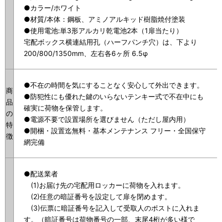
●カラー/ホワイト
●材質/本体：鋼板、アミノアルキッド樹脂焼付塗装
●使用電池:単3形アルカリ乾電池2本（1扉当たり）
宅配ボックス横連結用孔（ハーフパンチ穴）は、下より
200/800/1350mm、左右各6ヶ所 6.5φ
●不在の時間を気にすることなく安心して外出できます。
商
●防犯性にも優れた鍵のいらないテンキー式で不在中にも
品
確実に荷物を保管します。
の
●電源不要で設置場所を選びません（ただし屋内用）
特
●開梱・設置迄無料・基本メンテナンス フリー・全国保守
徴
網完備
●配送業者
(1)お届け先の宅配用ロッカーに荷物を入れます。
(2)任意の暗証番号を設定して扉を閉めます。
(3)伝票に暗証番号を記入して受取人のポストに入れま
す。（暗証番号は荷物番号の一部、末尾4桁が多い様で