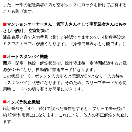
また、一部の配送業者の方が空ボックスにロックを掛けて占有する
ことも防げます。
■
マンションオーナーさん、管理人さんそして宅配業者さんにもや
さしい設計、 空室対策に
液晶表示と音で入力番号（桁）が確認できますので、4桁数字設定
ミスでのトラブルが無くなります。（操作で無表示も可能です。）
■
オートスタンバイ機能
開扉・閉扉・施錠・解錠状態で、操作停止後一定時間経過すると電
源がOFFになり、自動的に節電モードになります。
この状態で「C」ボタンを入力すると電源がONとなり、入力待ち
（スタンバイ）状態になります。そのため、スリープモードから使
用時モードへの切り替えが簡単にできます。
■
イタズラ防止機能
暗証番号を「4回」続けて誤った操作をすると、ブザーで警報後に
約1分間利用停止になります。これにより、他人の不正解錠を防止し
ます。