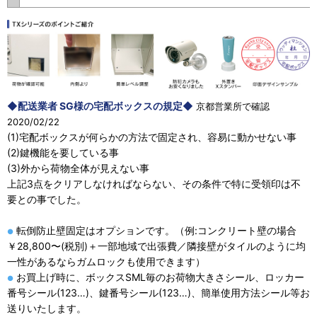
◆配送業者 SG様の宅配ボックスの規定◆
京都営業所で確認
2020/02/22
(1)宅配ボックスが何らかの方法で固定され、容易に動かせない事
(2)鍵機能を要している事
(3)外から荷物全体が見えない事
上記3点をクリアしなければならない、その条件で特に受領印は不
要との事でした。
転倒防止壁固定はオプションです。（例:コンクリート壁の場合
●
￥28,800〜(税別)＋一部地域で出張費／隣接壁がタイルのように均
一性があるならガムロックも使用できます）
お買上げ時に、ボックスSML毎のお荷物大きさシール、ロッカー
●
番号シール(123…)、鍵番号シール(123…)、簡単使用方法シール等お
送りいたします。