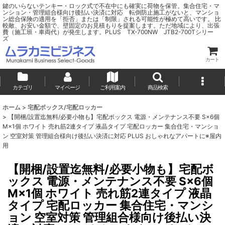
鍵のいらないテンキー・ロック式で不在中にも確実に荷物を保管。集合住宅・マ
ンション・管理組合様向け後払い決済に対応 転倒防止施工がないと、マンショ
ン総合保険の適用を「拒否」または「制限」される可能性が極めて高いです。 比
較敵、お安い金額で、壁固定のお見積もりを提案します。ただ地域により、出張
費（施工班・車両代）が発生します。PLUS TX-700NW JTB2-700Tシリー
ズ
カート
カテゴリ
マイページ
ご利用案内
商品検索
ホーム
>
宅配ボックス/宅配ロッカー
>
【開梱/設置迄無料/必要小物も】宅配ボックス 電源・メンテナンス不要 S×6個
M×1個 ホワイト 売れ筋2連タイプ 液晶タイプ 宅配ロッカー 集合住宅・マンショ
ン 空室対策 管理組合様向け後払い決済に対応 PLUS おしゃれなアパートに※屋内
用
【開梱/設置迄無料/必要小物も】宅配ボ
ックス 電源・メンテナンス不要 S×6個
M×1個 ホワイト 売れ筋2連タイプ 液晶
タイプ 宅配ロッカー 集合住宅・マンシ
ョン 空室対策 管理組合様向け後払い決