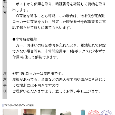
使
ポストから伝票を取り、暗証番号を確認して荷物を取り
い
出します。
方
○荷物を送ることも可能。この場合は、送る側が宅配用
ロッカーに荷物を入れ、設定した暗証番号を配送業者に電
話で知らせて取りに来てもらいます。
●非常解錠機能
万一、お使いの暗証番号を忘れたとき、電池切れで解錠
できない場合等も、非常開錠用キー(各ボックスに2本ずつ
付属)を使って解錠できます。
注
※本宅配ロッカーは屋内用です。
意
屋根があっても、台風などの悪天候で雨や風が吹き込むよ
事
うな場所には不向きですので
項
ご理解いただきますよう、宜しくお願い申し上げます。