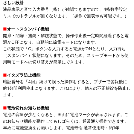
さしい設計
液晶表示と音で入力番号（桁）が確認できますので、4桁数字設定
ミスでのトラブルが無くなります。（操作で無表示も可能です。）
■
オートスタンバイ機能
開扉・閉扉・施錠・解錠状態で、操作停止後一定時間経過すると電
源がOFFになり、自動的に節電モードになります。
この状態で「C」ボタンを入力すると電源がONとなり、入力待ち
（スタンバイ）状態になります。そのため、スリープモードから使
用時モードへの切り替えが簡単にできます。
■
イタズラ防止機能
暗証番号を「4回」続けて誤った操作をすると、ブザーで警報後に
約1分間利用停止になります。これにより、他人の不正解錠を防止し
ます。
■
電池切れお知らせ機能
電池の容量が少なくなると、画面に電池マークが表示されます。こ
のお知らせ機能が動作してもしばらくは、通常通り操作できます。
早めに電池交換をお願いします。電池寿命 通常使用時：約1年