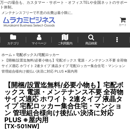
万一の場合も、カスタマー・サポート・オフィスTELや全国ネットのサポー
ト体制。
メンテナンスフリーで不意の出費は最小限に。
カート
カテゴリ
マイページ
ご利用案内
商品検索
ホーム
>
宅配ボックス/宅配ロッカー
>
【開梱/設置迄無料/必要小物も】宅配ボックス 電源・メンテナンス不要 全荷物
サイズ適応 ホワイト 2連タイプ 液晶タイプ 宅配ロッカー集合住宅・マンション
管理組合様向け後払い決済に対応 PLUS ※屋内用
【開梱/設置迄無料/必要小物も】宅配ボ
ックス 電源・メンテナンス不要 全荷物
サイズ適応 ホワイト 2連タイプ 液晶タ
イプ 宅配ロッカー集合住宅・マンショ
ン 管理組合様向け後払い決済に対応
PLUS ※屋内用
[
TX-501NW
]