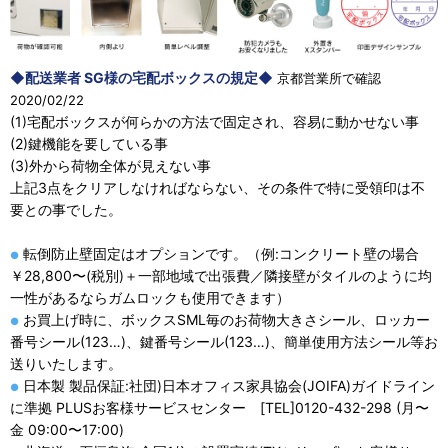
◆配送業者 SG様の宅配ボックスの規定◆
京都営業所で確認
2020/02/22
(1)宅配ボックスが何らかの方法で固定され、容易に動かせない事
(2)鍵機能を要している事
(3)外から荷物全体が見えない事
上記3点をクリアしなければならない、その条件で特に受領印は不
要との事でした。
転倒防止壁固定はオプションです。（例:コンクリート壁の場合
●
￥28,800〜(税別)＋一部地域で出張費／隣接壁がタイルのように均
一性があるならガムロックも使用できます）
お買上げ時に、ボックスSML毎のお荷物大きさシール、ロッカー
●
番号シール(123…)、鍵番号シール(123…)、簡単使用方法シール等お
送りいたします。
日本製 製品保証:社団)日本オフィス家具協会(JOIFA)ガイドライン
●
に準拠 PLUSお客様サービスセンター [TEL]0120-432-298 (月〜
金 09:00〜17:00)