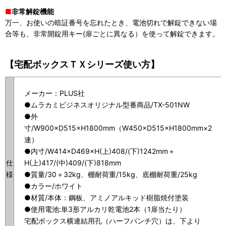
■
非常解錠機能
万一、お使いの暗証番号を忘れたとき、電池切れで解錠できない場
合等も、非常開錠用キー(扉ごとに異なる）を使って解錠できます。
【宅配ボックスＴＸシリーズ使い方】
メーカー：PLUS社
●ムラカミビジネスオリジナル型番商品/TX-501NW
●外
寸/W900×D515×H1800mm（W450×D515×H1800mm×2
連）
●内寸/W414×D469×H(上)408/(下)1242mm＋
仕
H(上)417/(中)409/(下)818mm
様
●質量/30＋32kg、棚耐荷重/15kg、底棚耐荷重/25kg
●カラー/ホワイト
●材質/本体：鋼板、アミノアルキッド樹脂焼付塗装
●使用電池:単3形アルカリ乾電池2本（1扉当たり）
宅配ボックス横連結用孔（ハーフパンチ穴）は、下より