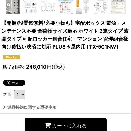
【開梱/設置迄無料/必要小物も】宅配ボックス 電源・メ
ンテナンス不要 全荷物サイズ適応 ホワイト 2連タイプ 液
晶タイプ 宅配ロッカー集合住宅・マンション 管理組合様
向け後払い決済に対応 PLUS ※屋内用
[
TX-501NW
]
販売価格
:
248,010
円
(税込)
数量
:
返品特約に関する重要事項
カートに入れる