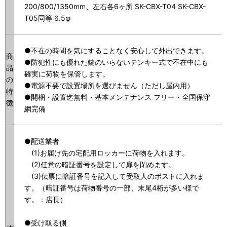
200/800/1350mm、左右各6ヶ所 SK-CBX-T04 SK-CBX-
T05同等 6.5φ
●不在の時間を気にすることなく安心して外出できます。
商
●防犯性にも優れた鍵のいらないテンキー式で不在中にも
品
確実に荷物を保管します。
の
●電源不要で設置場所を選びません（ただし屋内用）
特
●開梱・設置迄無料・基本メンテナンス フリー・全国保守
徴
網完備
●配送業者
(1)お届け先の宅配用ロッカーに荷物を入れます。
(2)任意の暗証番号を設定して扉を閉めます。
(3)伝票に暗証番号を記入して受取人のポストに入れま
す。（暗証番号は荷物番号の一部、末尾4桁が多い様で
す。：店長）
●受け取る側