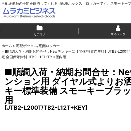
再配達依頼の手間を解消してくれる宅配用ボックス・ロッカーです。スモーキー
カテゴリ
マイページ
ホーム
>
宅配ボックス/宅配ロッカー
>
■順調入荷・納期お問合せ：Newテンキーに【開梱/設置迄無料】JTB2-L20
宅 全国保守体制 JTB2-L12TKEY ※屋内用
■順調入荷・納期お問合せ：New
ンション用 ダイヤル式よりお
キー標準装備 スモーキーブラック 
用
[
JTB2-L200T/TB2-L12T+KEY
]