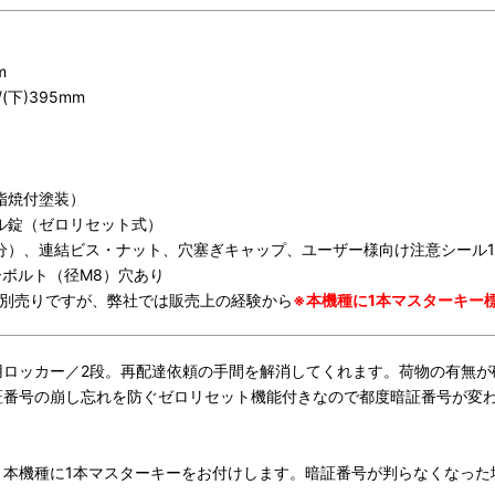
m
(下)395mm
脂焼付塗装）
ル錠（ゼロリセット式）
分）、連結ビス・ナット、穴塞ぎキャップ、ユーザー様向け注意シール
ボルト（径M8）穴あり
は別売りですが、弊社では販売上の経験から
※本機種に1本マスターキー
用ロッカー／2段。再配達依頼の手間を解消してくれます。荷物の有無が
証番号の崩し忘れを防ぐゼロリセット機能付きなので都度暗証番号が変
、本機種に1本マスターキーをお付けします。暗証番号が判らなくなった