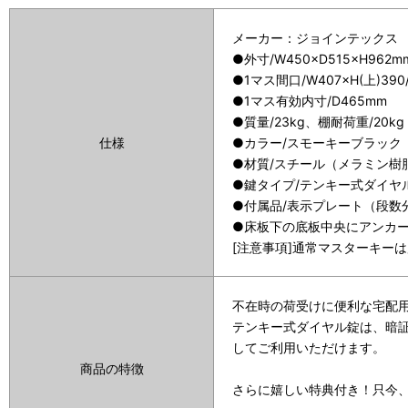
メーカー：ジョインテックス
●外寸/W450×D515×H962m
●1マス間口/W407×H(上)390/
●1マス有効内寸/D465mm
●質量/23kg、棚耐荷重/20kg
仕様
●カラー/スモーキーブラック
●材質/スチール（メラミン樹
●鍵タイプ/テンキー式ダイヤ
●付属品/表示プレート（段数
●床板下の底板中央にアンカー
[注意事項]通常マスターキー
不在時の荷受けに便利な宅配
テンキー式ダイヤル錠は、暗
してご利用いただけます。
商品の特徴
さらに嬉しい特典付き！只今