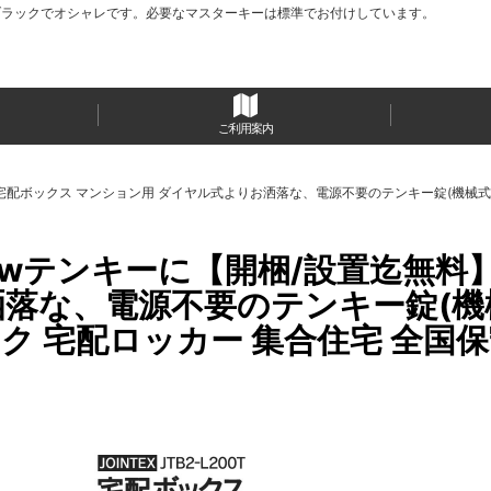
ブラックでオシャレです。必要なマスターキーは標準でお付けしています。
ご利用案内
0T 宅配ボックス マンション用 ダイヤル式よりお洒落な、電源不要のテンキー錠(機械
テンキーに【開梱/設置迄無料】JT
洒落な、電源不要のテンキー錠(機
宅配ロッカー 集合住宅 全国保守体制