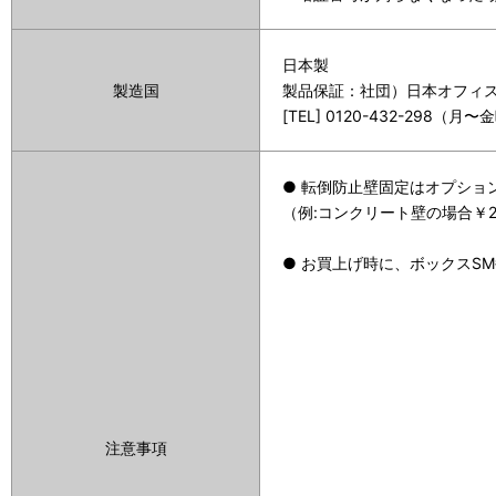
日本製
製造国
製品保証：社団）日本オフィス家
[TEL] 0120-432-298（月〜金
● 転倒防止壁固定はオプショ
（例:コンクリート壁の場合￥
● お買上げ時に、ボックスS
注意事項