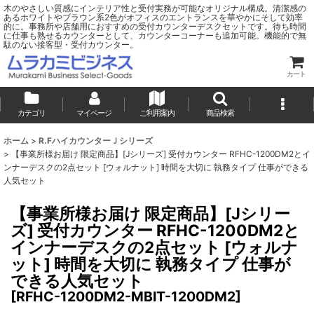
木のやさしい質感にインテリア性と受付実務が可能なオリジナル構成。清潔感の
あるホワイトやブラウン系2色がオフィスのエントランスを華やかにそして効率
的に。事務所や店舗用におすすめの受付カウンターデスクセットです。待ち時間
に仕事も熟せるカウンターとして、カウンターコーナーも追加可能。機能的で無
駄のない接客型・受付カウンター。
カート
カテゴリ
マイページ
ご利用案内
商品検索
ホーム
>
R.FハイカウンターＪシリーズ
>
【事業所様お届け 限定商品】[Jシリーズ] 受付カウンター RFHC-1200DM2とイ
ンナーデスクの2点セット [ウォルナット] 時間を大切に 執務タイプ 仕事ができる
人気セット
【事業所様お届け 限定商品】[Jシリー
ズ] 受付カウンター RFHC-1200DM2と
インナーデスクの2点セット [ウォルナ
ット] 時間を大切に 執務タイプ 仕事が
できる人気セット
[
RFHC-1200DM2-MBIT-1200DM2
]