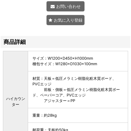
お問い合わせ
お気に入り登録
商品詳細
サイズ：W1200×D450×H1000mm
梱包サイズ：W1280×D1030×100mm
材質：天板＝低圧メラミン樹脂化粧木質ボード、
PVCエッジ
前板・側板＝低圧メラミン樹脂化粧木質ボー
ド、ペーパーコア、PVCエッジ
ハイカウン
アジャスター＝PP
ター
重量：約28kg
耐荷重：天板約50kg