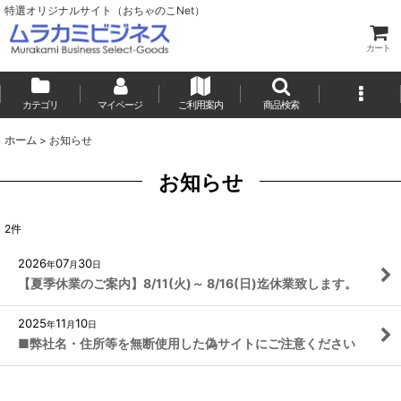
特選オリジナルサイト（おちゃのこNet）
カート
カテゴリ
マイページ
ご利用案内
商品検索
ホーム
>
お知らせ
お知らせ
2
件
2026
07
30
年
月
日
【夏季休業のご案内】8/11(火)～ 8/16(日)迄休業致します。
2025
11
10
年
月
日
■弊社名・住所等を無断使用した偽サイトにご注意ください